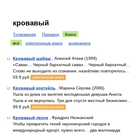
кровавый
Толкование
Перевод
Книги
все
электронные книги
аудиокниги
Кровавый шабаш
, Алексей Атеев (1999)
81
«Саван… Черный бархатный саван… Черный бархатный…
Слово не выходило из сознания, назойливо повторялось…
59.9 руб
электронная книга
Кровавый коктейль
, Марина Серова (2006)
82
Ушла из дома на занятия молоденькая девушка Анюта.
Ушла и не вернулась. Три дня спустя местный бизнесмен…
99.8 руб
электронная книга
Кровавый песок
, Фридрих Незнанский
83
Чтобы превратить тихий черноморский городок в
международный курорт, нужно всего… два миллиарда