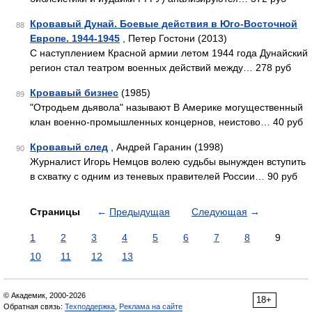
Кровавый Дунай. Боевые действия в Юго-Восточной
88
Европе. 1944-1945
, Петер Гостони (2013)
С наступлением Красной армии летом 1944 года Дунайский
регион стал театром военных действий между… 278 руб
Кровавый бизнес
(1985)
89
"Отродьем дьявола" называют В Америке могущественный
клан военно-промышленных концернов, неистово… 40 руб
Кровавый след
, Андрей Гаранин (1998)
90
Журналист Игорь Немцов волею судьбы вынужден вступить
в схватку с одним из теневых правителей России… 90 руб
Страницы
←
Предыдущая
Следующая
→
1
2
3
4
5
6
7
8
9
10
11
12
13
© Академик, 2000-2026
18+
Обратная связь:
Техподдержка
,
Реклама на сайте