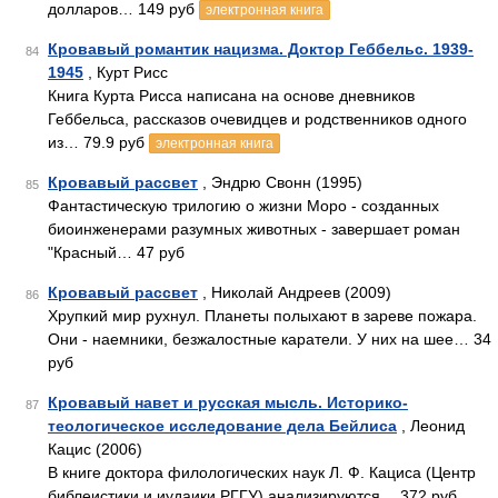
долларов… 149 руб
электронная книга
Кровавый романтик нацизма. Доктор Геббельс. 1939-
84
1945
, Курт Рисс
Книга Курта Рисса написана на основе дневников
Геббельса, рассказов очевидцев и родственников одного
из… 79.9 руб
электронная книга
Кровавый рассвет
, Эндрю Свонн (1995)
85
Фантастическую трилогию о жизни Моро - созданных
биоинженерами разумных животных - завершает роман
"Красный… 47 руб
Кровавый рассвет
, Николай Андреев (2009)
86
Хрупкий мир рухнул. Планеты полыхают в зареве пожара.
Они - наемники, безжалостные каратели. У них на шее… 34
руб
Кровавый навет и русская мысль. Историко-
87
теологическое исследование дела Бейлиса
, Леонид
Кацис (2006)
В книге доктора филологических наук Л. Ф. Кациса (Центр
библеистики и иудаики РГГУ) анализируются… 372 руб